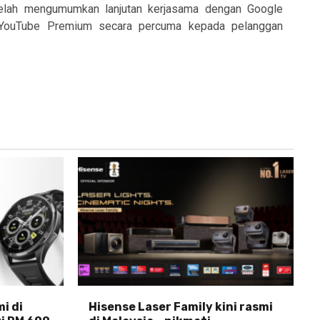
elah mengumumkan lanjutan kerjasama dengan Google
 YouTube Premium secara percuma kepada pelanggan
i di
Hisense Laser Family kini rasmi