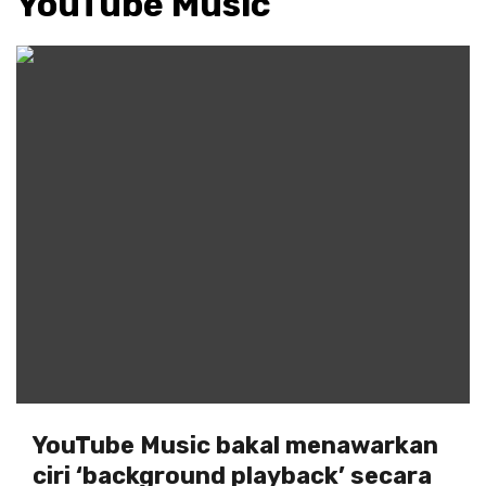
YouTube Music
YouTube Music bakal menawarkan
ciri ‘background playback’ secara