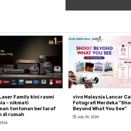
Laser Family kini rasmi
vivo Malaysia Lancar C
ia – nikmati
Fotografi Merdeka “Sho
man tontonan bertaraf
Beyond What You See”
 di rumah
July 30, 2026
 2026