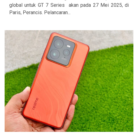
global untuk GT 7 Series akan pada 27 Mei 2025, di
Paris, Perancis. Pelancaran...