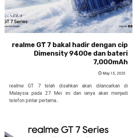
realme GT 7 bakal hadir dengan cip
Dimensity 9400e dan bateri
7,000mAh
May 15, 2025
realme GT 7 telah disahkan akan dilancarkan di
Malaysia pada 27 Mei ini dan ianya akan menjadi
telefon pintar pertama...