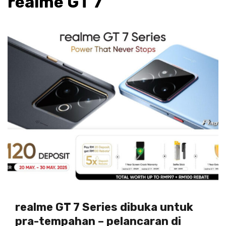
realme GT 7
realme GT 7 Series dibuka untuk
pra-tempahan – pelancaran di