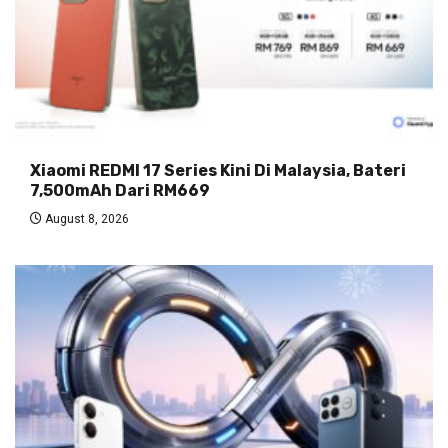
Xiaomi REDMI 17 Series Kini Di Malaysia, Bateri
7,500mAh Dari RM669
August 8, 2026