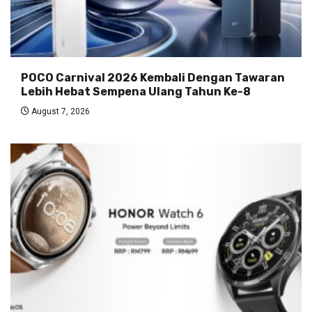
POCO Carnival 2026 Kembali Dengan Tawaran
Lebih Hebat Sempena Ulang Tahun Ke-8
August 7, 2026