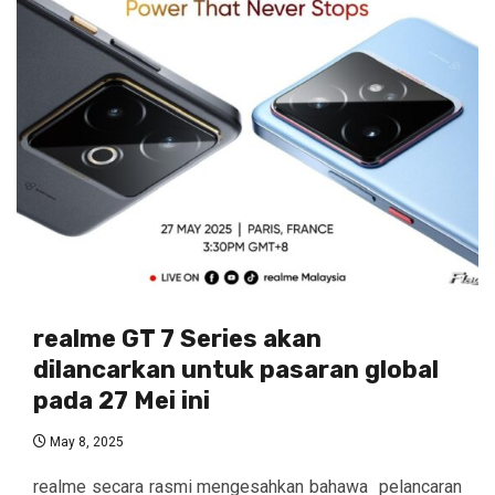
realme GT 7 Series akan
dilancarkan untuk pasaran global
pada 27 Mei ini
May 8, 2025
realme secara rasmi mengesahkan bahawa pelancaran