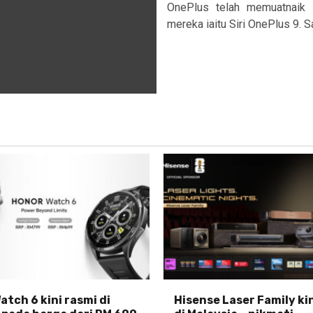
OnePlus telah memuatnaik s
mereka iaitu Siri OnePlus 9. 
tch 6 kini rasmi di
Hisense Laser Family ki