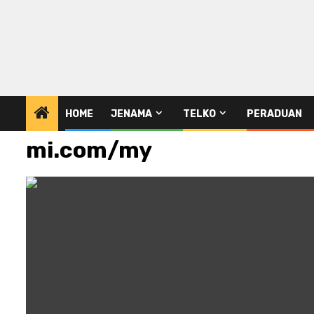
HOME
JENAMA
TELKO
PERADUAN
mi.com/my