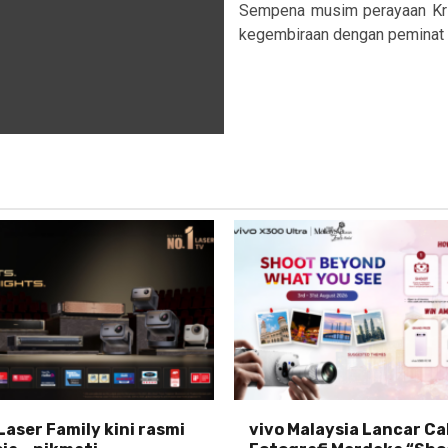
Sempena musim perayaan Kris
kegembiraan dengan peminat p
Laser Family kini rasmi
vivo Malaysia Lancar C