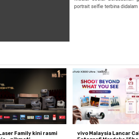
portrait selfie terbina didalam 
Laser Family kini rasmi
vivo Malaysia Lancar C