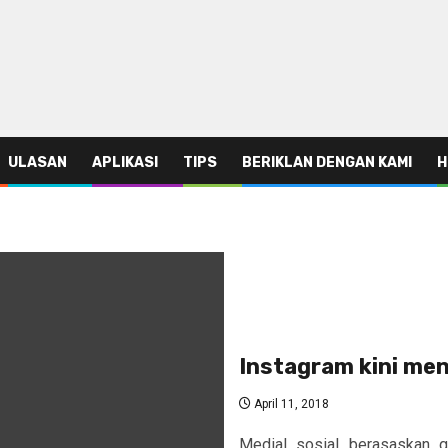
ULASAN
APLIKASI
TIPS
BERIKLAN DENGAN KAMI
H
Instagram kini men
April 11, 2018
Medial sosial berasaskan g