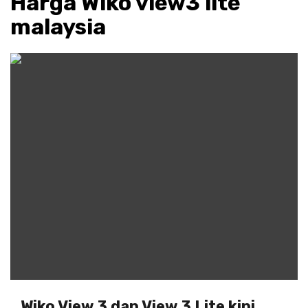
Harga Wiko view3 lite
malaysia
Wiko View 3 dan View 3 Lite kini