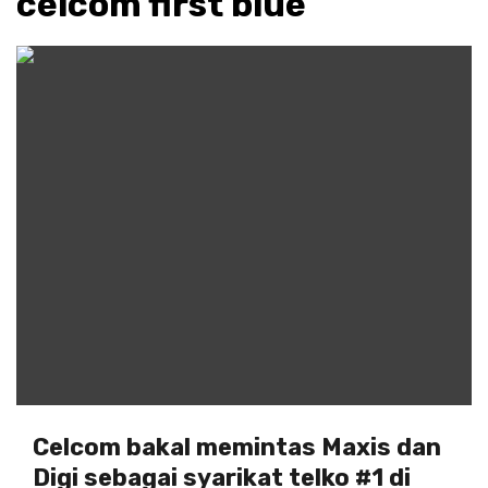
celcom first blue
Celcom bakal memintas Maxis dan
Digi sebagai syarikat telko #1 di