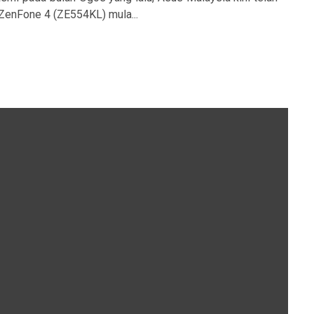
nFone 4 (ZE554KL) mula...