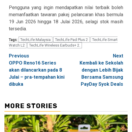
Pengguna yang ingin mendapatkan nilai terbaik boleh
memanfaatkan tawaran pakej pelancaran khas bermula
19 Jun 2026 hingga 18 Julai 2026, selagi stok masih
tersedia.
TechLife Malaysia
TechLife Pad Plus 2
TechLife Smart
Tags:
Watch L2
TechLife Wireless Earbuds+ 2.
Post
Previous
Next
OPPO Reno16 Series
Kembali ke Sekolah
navigation
akan dilancarkan pada 8
dengan Lebih Bijak
Julai – pra-tempahan kini
Bersama Samsung
dibuka
PayDay Syok Deals
MORE STORIES