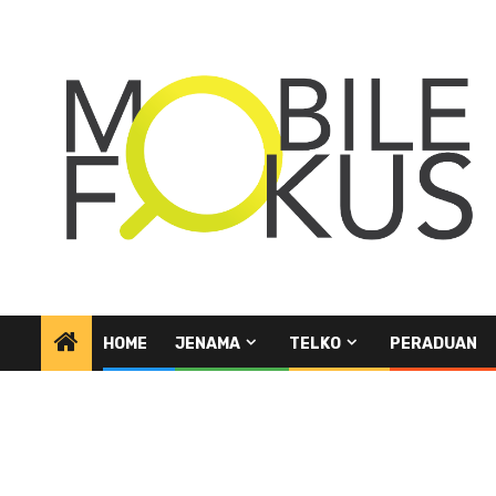
Skip
to
content
HOME
JENAMA
TELKO
PERADUAN