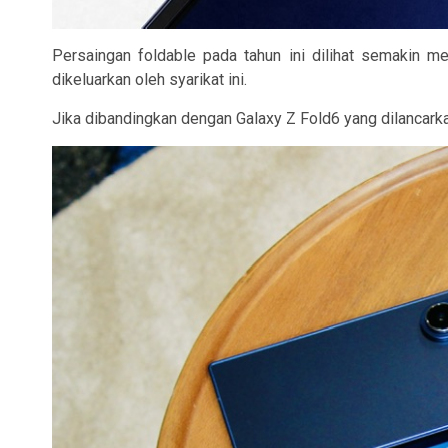
Persaingan foldable pada tahun ini dilihat semakin 
dikeluarkan oleh syarikat ini.
Jika dibandingkan dengan Galaxy Z Fold6 yang dilancarka