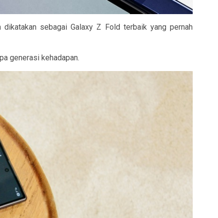
 dikatakan sebagai Galaxy Z Fold terbaik yang pernah
apa generasi kehadapan.