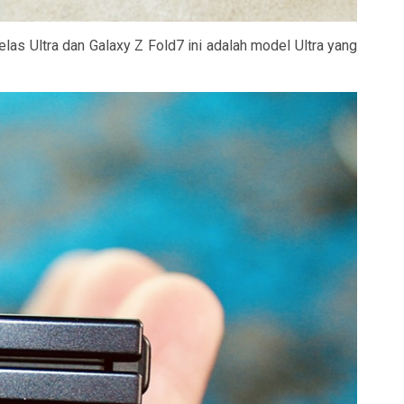
las Ultra dan Galaxy Z Fold7 ini adalah model Ultra yang