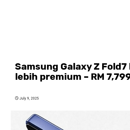
Samsung Galaxy Z Fold7 
lebih premium – RM 7,79
July 9, 2025