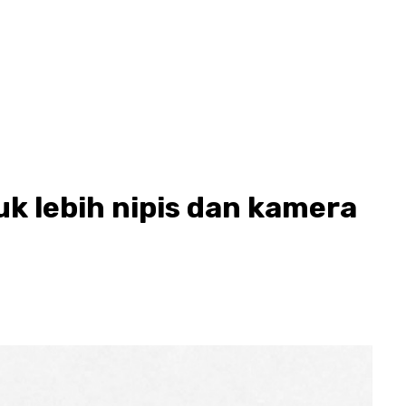
k lebih nipis dan kamera