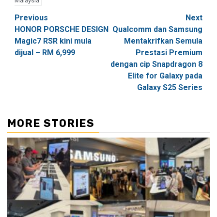
Malaysia
Post
Previous
Next
HONOR PORSCHE DESIGN
Qualcomm dan Samsung
navigation
Magic7 RSR kini mula
Mentakrifkan Semula
dijual – RM 6,999
Prestasi Premium
dengan cip Snapdragon 8
Elite for Galaxy pada
Galaxy S25 Series
MORE STORIES