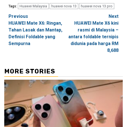
Huawei Malaysia
huawei nova 13
huawei nova 13 pro
Tags:
Post
Previous
Next
HUAWEI Mate X6: Ringan,
HUAWEI Mate X6 kini
navigation
Tahan Lasak dan Mantap,
rasmi di Malaysia –
Definisi Foldable yang
antara foldable ternipis
Sempurna
didunia pada harga RM
8,688
MORE STORIES