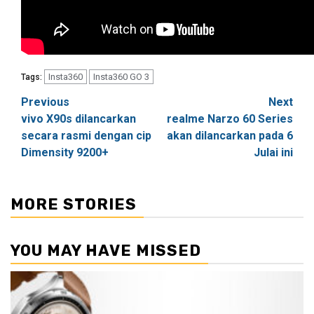
Insta360
Insta360 GO 3
Tags:
Post
Previous
Next
vivo X90s dilancarkan
realme Narzo 60 Series
navigation
secara rasmi dengan cip
akan dilancarkan pada 6
Dimensity 9200+
Julai ini
MORE STORIES
YOU MAY HAVE MISSED