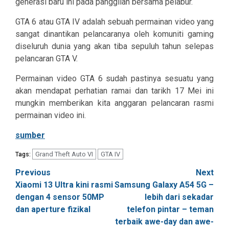
generasi baru ini pada panggilan bersama pelabur.
GTA 6 atau GTA IV adalah sebuah permainan video yang
sangat dinantikan pelancaranya oleh komuniti gaming
diseluruh dunia yang akan tiba sepuluh tahun selepas
pelancaran GTA V.
Permainan video GTA 6 sudah pastinya sesuatu yang
akan mendapat perhatian ramai dan tarikh 17 Mei ini
mungkin memberikan kita anggaran pelancaran rasmi
permainan video ini.
sumber
Grand Theft Auto VI
GTA IV
Tags:
Post
Previous
Next
Xiaomi 13 Ultra kini rasmi
Samsung Galaxy A54 5G –
navigation
dengan 4 sensor 50MP
lebih dari sekadar
dan aperture fizikal
telefon pintar – teman
terbaik awe-day dan awe-