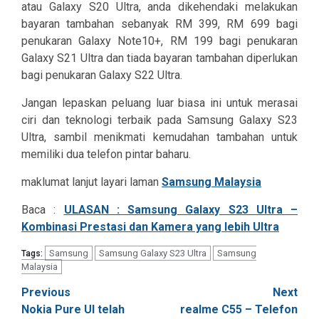
atau Galaxy S20 Ultra, anda dikehendaki melakukan
bayaran tambahan sebanyak RM 399, RM 699 bagi
penukaran Galaxy Note10+, RM 199 bagi penukaran
Galaxy S21 Ultra dan tiada bayaran tambahan diperlukan
bagi penukaran Galaxy S22 Ultra.
Jangan lepaskan peluang luar biasa ini untuk merasai
ciri dan teknologi terbaik pada Samsung Galaxy S23
Ultra, sambil menikmati kemudahan tambahan untuk
memiliki dua telefon pintar baharu.
maklumat lanjut layari laman
Samsung Malaysia
Baca :
ULASAN : Samsung Galaxy S23 Ultra –
Kombinasi Prestasi dan Kamera yang lebih Ultra
Samsung
Samsung Galaxy S23 Ultra
Samsung
Tags:
Malaysia
Post
Previous
Next
Nokia Pure UI telah
realme C55 – Telefon
navigation