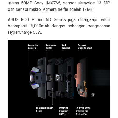
utama 50MP Sony IMX766, sensor ultrawide 13 MP
dan sensor makro. Kamera selfie adalah 12MP.
ASUS ROG Phone 6D Series juga dilengkapi bateri
berkapasiti 6,000mAh dengan sokongan pengecasan
HyperCharge 65W.