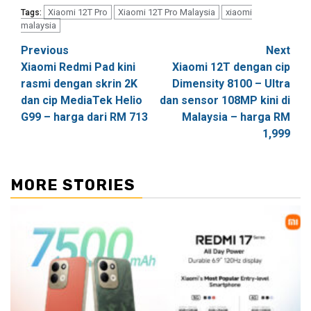
Xiaomi 12T Pro
Xiaomi 12T Pro Malaysia
xiaomi
Tags:
malaysia
Post
Previous
Next
Xiaomi Redmi Pad kini
Xiaomi 12T dengan cip
navigation
rasmi dengan skrin 2K
Dimensity 8100 – Ultra
dan cip MediaTek Helio
dan sensor 108MP kini di
G99 – harga dari RM 713
Malaysia – harga RM
1,999
MORE STORIES