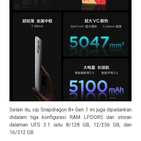
Selain itu, cip Snapdragon 8+ Gen 1 ini juga dipadankan
didalam tiga konfigurasi RAM LPDDR5 dan storan
dalaman UFS 3.1 iaitu 8/128 GB, 12/256 GB, dan
16/512 GB.