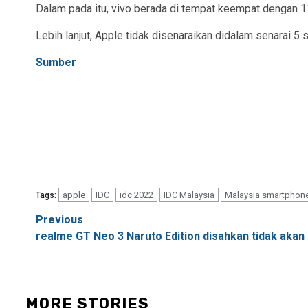
Dalam pada itu, vivo berada di tempat keempat dengan 
Lebih lanjut, Apple tidak disenaraikan didalam senarai 5 s
Sumber
apple
IDC
idc 2022
IDC Malaysia
Malaysia smartphon
Tags:
Post
Previous
realme GT Neo 3 Naruto Edition disahkan tidak aka
navigation
MORE STORIES