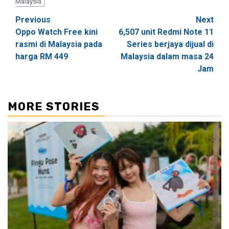
Malaysia
Post
Previous
Next
Oppo Watch Free kini
6,507 unit Redmi Note 11
navigation
rasmi di Malaysia pada
Series berjaya dijual di
harga RM 449
Malaysia dalam masa 24
Jam
MORE STORIES