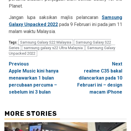
Planet.
Jangan lupa saksikan majlis pelancaran
Samsung
Galaxy Unpacked 2022
pada 9 Februari ini pada jam 11
malam waktu Malaysia.
Samsung Galaxy S22 Malaysia
Samsung Galaxy S22
Tags:
Series
samsung galaxy s22 Ultra Malaysia
Samsung Galaxy
Unpacked 2022
Post
Previous
Next
Apple Music kini hanya
realme C35 bakal
navigation
menawarkan 1 bulan
dilancarkan pada 10
percubaan percuma –
Februari ini – design
sebelum ini 3 bulan
macam iPhone
MORE STORIES