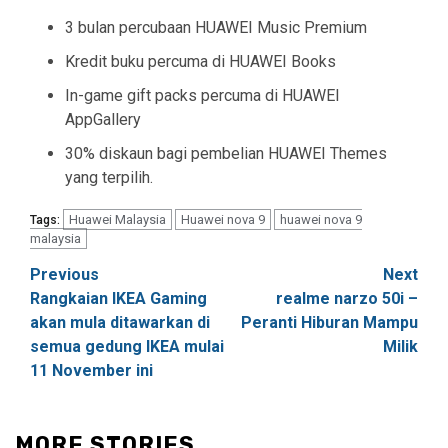
3 bulan percubaan HUAWEI Music Premium
Kredit buku percuma di HUAWEI Books
In-game gift packs percuma di HUAWEI
AppGallery
30% diskaun bagi pembelian
HUAWEI Themes
yang terpilih.
Huawei Malaysia
Huawei nova 9
huawei nova 9
Tags:
malaysia
Post
Previous
Next
Rangkaian IKEA Gaming
realme narzo 50i –
navigation
akan mula ditawarkan di
Peranti Hiburan Mampu
semua gedung IKEA mulai
Milik
11 November ini
MORE STORIES