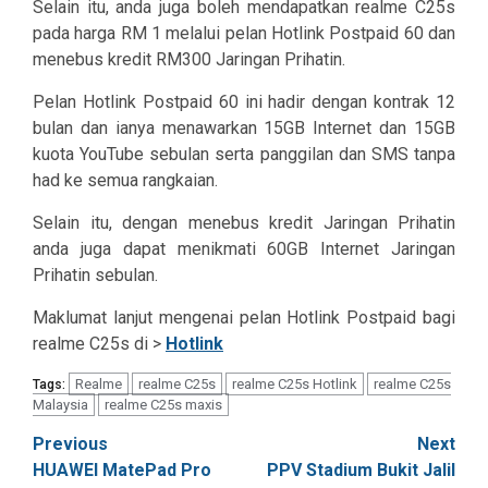
Selain itu, anda juga boleh mendapatkan realme C25s
pada harga RM 1 melalui pelan Hotlink Postpaid 60 dan
menebus kredit
RM300 Jaringan Prihatin.
Pelan Hotlink Postpaid 60 ini hadir dengan kontrak 12
bulan dan ianya menawarkan 15GB Internet dan 15GB
kuota YouTube sebulan serta panggilan dan SMS tanpa
had ke semua rangkaian.
Selain itu, dengan menebus kredit Jaringan Prihatin
anda juga dapat menikmati 60GB Internet Jaringan
Prihatin sebulan.
Maklumat lanjut mengenai pelan Hotlink Postpaid bagi
realme C25s di >
Hotlink
Realme
realme C25s
realme C25s Hotlink
realme C25s
Tags:
Malaysia
realme C25s maxis
Post
Previous
Next
HUAWEI MatePad Pro
PPV Stadium Bukit Jalil
navigation