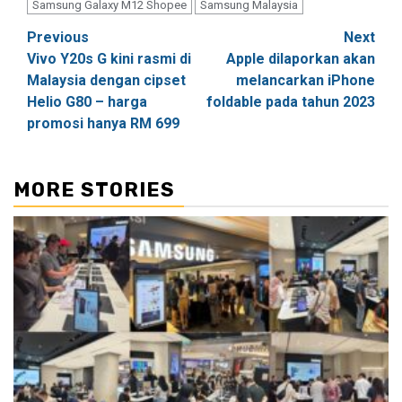
Samsung Galaxy M12 Shopee
Samsung Malaysia
Post
Previous
Next
Vivo Y20s G kini rasmi di
Apple dilaporkan akan
navigation
Malaysia dengan cipset
melancarkan iPhone
Helio G80 – harga
foldable pada tahun 2023
promosi hanya RM 699
MORE STORIES