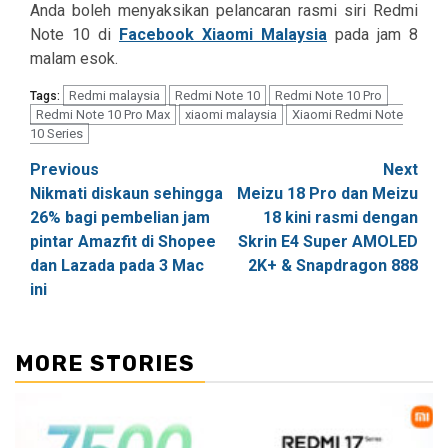
Anda boleh menyaksikan pelancaran rasmi siri Redmi
Note 10 di
Facebook Xiaomi Malaysia
pada jam 8
malam esok.
Redmi malaysia
Redmi Note 10
Redmi Note 10 Pro
Tags:
Redmi Note 10 Pro Max
xiaomi malaysia
Xiaomi Redmi Note
10 Series
Post
Previous
Next
Nikmati diskaun sehingga
Meizu 18 Pro dan Meizu
navigation
26% bagi pembelian jam
18 kini rasmi dengan
pintar Amazfit di Shopee
Skrin E4 Super AMOLED
dan Lazada pada 3 Mac
2K+ & Snapdragon 888
ini
MORE STORIES