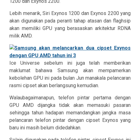
1200 dan Exynos 2200.
Lebih menarik, Siri Exynos 1200 dan Exynos 2200 yang
akan digunakan pada peranti tahap atasan dan flaghsip
akan memiliki GPU yang berasaskan arkitektur RDNA
milik AMD.
Ice Universe sebelum ini juga telah memberikan
maklumat bahawa Samsung akan mempamerkan
kebolehan GPU ini pada bulan Jun manakala pelancaran
rasmi cipset akan berlangsung kemudian.
Walaubagaimanapun, telefon pintar pertama dengan
GPU AMD dijangka tidak akan memasuki pasaran
sehingga tahun hadapan memandangkan jangka masa
pelancaran telefon pintar dengan cipset Exynos yang
baru ini masih belum didedahkan.
Selain digunakan pada telefon pintar, cipset Exynos ini