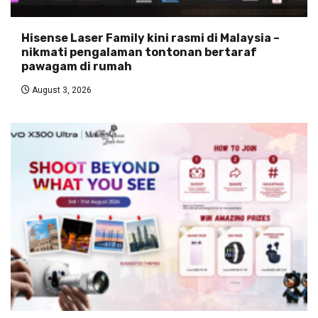
Hisense Laser Family kini rasmi di Malaysia –
nikmati pengalaman tontonan bertaraf
pawagam di rumah
August 3, 2026