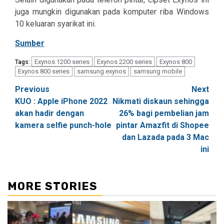
juga mungkin digunakan pada komputer riba Windows
10 keluaran syarikat ini.
Sumber
Exynos 1200 series
Exynos 2200 series
Exynos 800
Tags:
Exynos 800 series
samsung exynos
samsung mobile
Post
Previous
Next
KUO : Apple iPhone 2022
Nikmati diskaun sehingga
navigation
akan hadir dengan
26% bagi pembelian jam
kamera selfie punch-hole
pintar Amazfit di Shopee
dan Lazada pada 3 Mac
ini
MORE STORIES