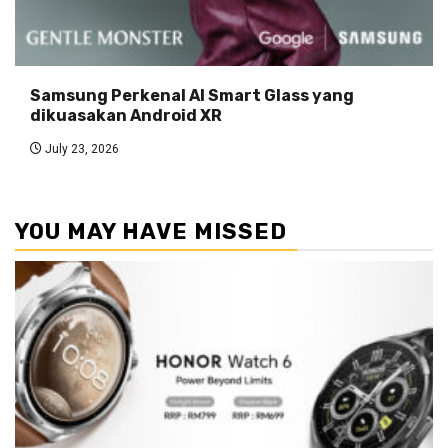
Samsung Perkenal AI Smart Glass yang
dikuasakan Android XR
July 23, 2026
YOU MAY HAVE MISSED