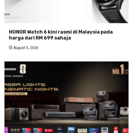
HONOR Watch 6 kini rasmi di Malaysia pada
harga dari RM 699 sahaja
August 5, 2026