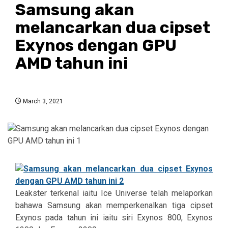
Samsung akan
melancarkan dua cipset
Exynos dengan GPU
AMD tahun ini
March 3, 2021
Leakster terkenal iaitu Ice Universe telah melaporkan
bahawa Samsung akan memperkenalkan tiga cipset
Exynos pada tahun ini iaitu siri Exynos 800, Exynos