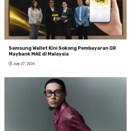
Samsung Wallet Kini Sokong Pembayaran QR
Maybank MAE di Malaysia
July 27, 2026