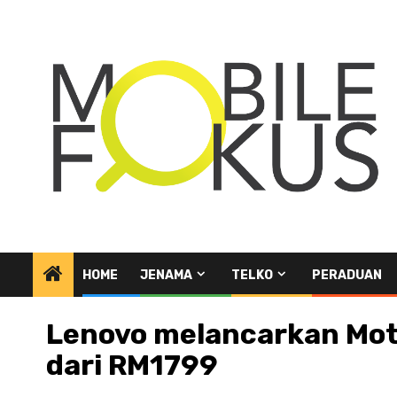
Skip
to
content
HOME
JENAMA
TELKO
PERADUAN
Lenovo melancarkan Moto
dari RM1799