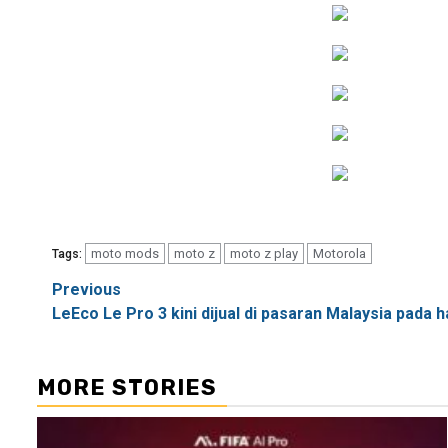
moto mods
moto z
moto z play
Motorola
Tags:
Post
Previous
LeEco Le Pro 3 kini dijual di pasaran Malaysia pada
navigation
MORE STORIES