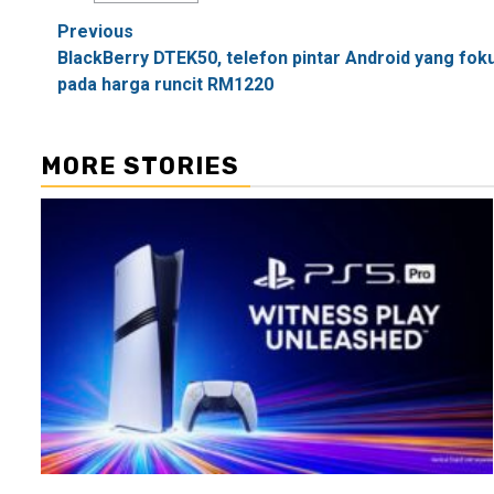
Post
Previous
BlackBerry DTEK50, telefon pintar Android yang fokus
navigation
pada harga runcit RM1220
MORE STORIES