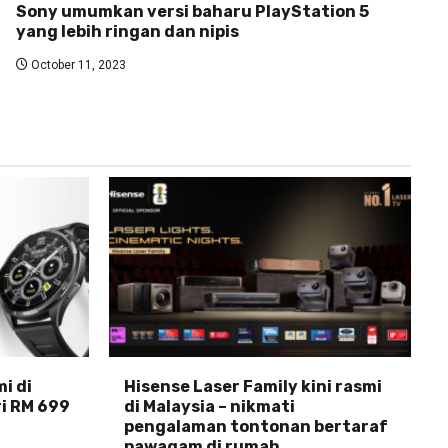
Sony umumkan versi baharu PlayStation 5
yang lebih ringan dan nipis
October 11, 2023
i di
Hisense Laser Family kini rasmi
ri RM 699
di Malaysia – nikmati
pengalaman tontonan bertaraf
pawagam di rumah