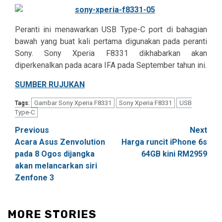
Peranti ini menawarkan USB Type-C port di bahagian
bawah yang buat kali pertama digunakan pada peranti
Sony. Sony Xperia F8331 dikhabarkan akan
diperkenalkan pada acara IFA pada September tahun ini.
SUMBER RUJUKAN
Gambar Sony Xperia F8331
Sony Xperia F8331
USB
Tags:
Type-C
Post
Previous
Next
Acara Asus Zenvolution
Harga runcit iPhone 6s
navigation
pada 8 Ogos dijangka
64GB kini RM2959
akan melancarkan siri
Zenfone 3
MORE STORIES