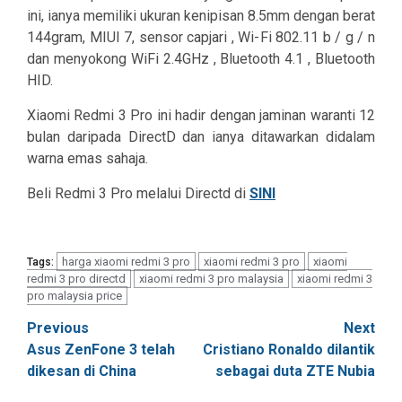
ini, ianya memiliki ukuran kenipisan 8.5mm dengan berat
144gram, MIUI 7, sensor capjari , Wi-Fi 802.11 b / g / n
dan menyokong WiFi 2.4GHz , Bluetooth 4.1 , Bluetooth
HID.
Xiaomi Redmi 3 Pro ini hadir dengan jaminan waranti 12
bulan daripada DirectD dan ianya ditawarkan didalam
warna emas sahaja.
Beli Redmi 3 Pro melalui Directd di
SINI
harga xiaomi redmi 3 pro
xiaomi redmi 3 pro
xiaomi
Tags:
redmi 3 pro directd
xiaomi redmi 3 pro malaysia
xiaomi redmi 3
pro malaysia price
Post
Previous
Next
Asus ZenFone 3 telah
Cristiano Ronaldo dilantik
navigation
dikesan di China
sebagai duta ZTE Nubia