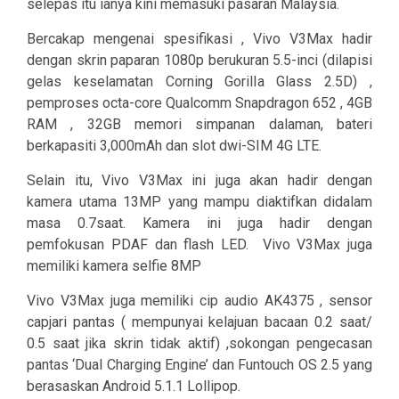
selepas itu ianya kini memasuki pasaran Malaysia.
Bercakap mengenai spesifikasi , Vivo V3Max hadir
dengan skrin paparan 1080p berukuran 5.5-inci (dilapisi
gelas keselamatan Corning Gorilla Glass 2.5D) ,
pemproses octa-core Qualcomm Snapdragon 652 , 4GB
RAM , 32GB memori simpanan dalaman, bateri
berkapasiti 3,000mAh dan slot dwi-SIM 4G LTE.
Selain itu, Vivo V3Max ini juga akan hadir dengan
kamera utama 13MP yang mampu diaktifkan didalam
masa 0.7saat. Kamera ini juga hadir dengan
pemfokusan PDAF dan flash LED. Vivo V3Max juga
memiliki kamera selfie 8MP
Vivo V3Max juga memiliki cip audio AK4375 , sensor
capjari pantas ( mempunyai kelajuan bacaan 0.2 saat/
0.5 saat jika skrin tidak aktif) ,sokongan pengecasan
pantas ‘Dual Charging Engine’ dan Funtouch OS 2.5 yang
berasaskan Android 5.1.1 Lollipop.