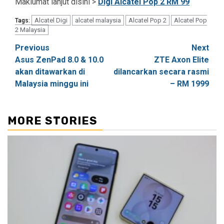
Maklumat lanjut disini >
Digi Alcatel Pop 2 RM 99
Alcatel Digi
alcatel malaysia
Alcatel Pop 2
Alcatel Pop
Tags:
2 Malaysia
Post
Previous
Next
Asus ZenPad 8.0 & 10.0
ZTE Axon Elite
navigation
akan ditawarkan di
dilancarkan secara rasmi
Malaysia minggu ini
– RM 1999
MORE STORIES