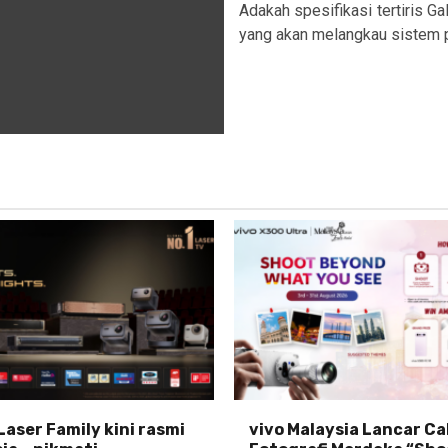
Adakah spesifikasi tertiris G
yang akan melangkau sistem p
Laser Family kini rasmi
vivo Malaysia Lancar C