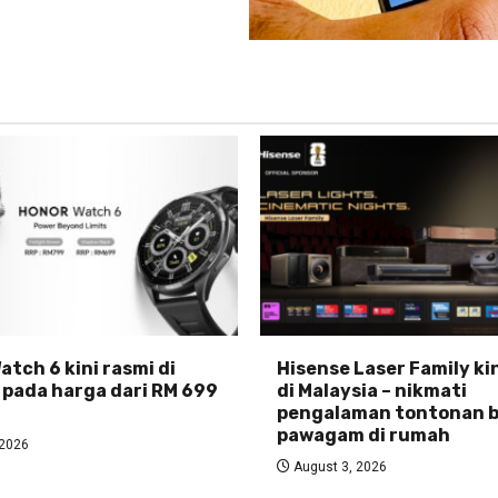
tch 6 kini rasmi di
Hisense Laser Family ki
 pada harga dari RM 699
di Malaysia – nikmati
pengalaman tontonan b
pawagam di rumah
 2026
August 3, 2026