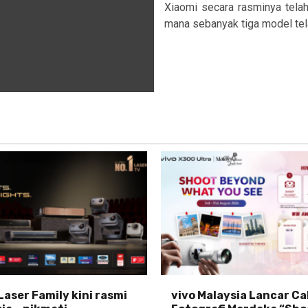
Xiaomi secara rasminya tela
mana sebanyak tiga model telah
Laser Family kini rasmi
vivo Malaysia Lancar C