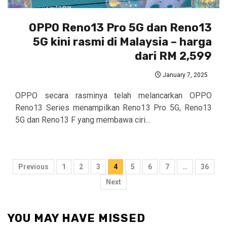
OPPO Reno13 Pro 5G dan Reno13
5G kini rasmi di Malaysia – harga
dari RM 2,599
January 7, 2025
OPPO secara rasminya telah melancarkan OPPO
Reno13 Series menampilkan Reno13 Pro 5G, Reno13
5G dan Reno13 F yang membawa ciri...
Posts
Previous
1
2
3
4
5
6
7
…
36
pagination
Next
YOU MAY HAVE MISSED