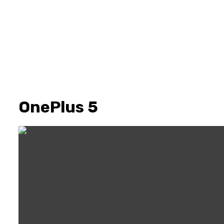
OnePlus 5