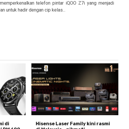
 memperkenalkan telefon pintar iQOO Z7i yang menjadi
an untuk hadir dengan cip kelas...
i di
Hisense Laser Family kini rasmi