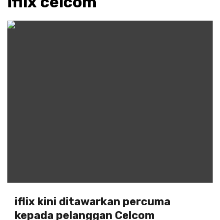
iflix celcom
iflix kini ditawarkan percuma
kepada pelanggan Celcom