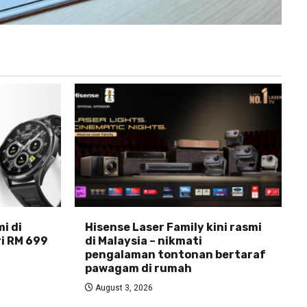
i di
Hisense Laser Family kini rasmi
ri RM 699
di Malaysia – nikmati
pengalaman tontonan bertaraf
pawagam di rumah
August 3, 2026