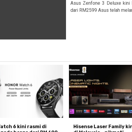
Asus Zenfone 3 Deluxe kini 
dari RM2599 Asus telah melanca
tch 6 kini rasmi di
Hisense Laser Family ki