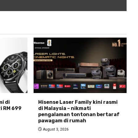
i di
Hisense Laser Family kini rasmi
ri RM 699
di Malaysia – nikmati
pengalaman tontonan bertaraf
pawagam di rumah
August 3, 2026