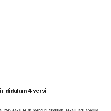
ir didalam 4 versi
 @evleaks telah mencuri tumpuan sekali lagi apabila