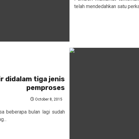
telah mendedahkan satu perka
 didalam tiga jenis
pemproses
October 8, 2015
a beberapa bulan lagi sudah
g...