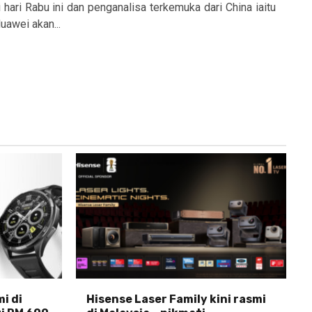
ari Rabu ini dan penganalisa terkemuka dari China iaitu
uawei akan...
i di
Hisense Laser Family kini rasmi