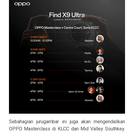
Sebahagian jurugambar ini juga akan mengendalikan
OPPO Masterclass di KLCC dan Mid Valley Southkey.