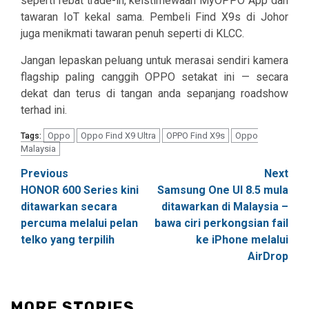
seperti rebat trade-in, keistimewaan MyOPPO App dan
tawaran IoT kekal sama. Pembeli Find X9s di Johor
juga menikmati tawaran penuh seperti di KLCC.
Jangan lepaskan peluang untuk merasai sendiri kamera
flagship paling canggih OPPO setakat ini — secara
dekat dan terus di tangan anda sepanjang roadshow
terhad ini.
Oppo
Oppo Find X9 Ultra
OPPO Find X9s
Oppo
Tags:
Malaysia
Post
Previous
Next
HONOR 600 Series kini
Samsung One UI 8.5 mula
navigation
ditawarkan secara
ditawarkan di Malaysia –
percuma melalui pelan
bawa ciri perkongsian fail
telko yang terpilih
ke iPhone melalui
AirDrop
MORE STORIES