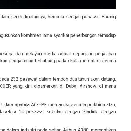
alam perkhidmatannya, bermula dengan pesawat Boeing
, mengukuhkan komitmen lama syarikat penerbangan terhadap
kerja dan melayari media sosial sepanjang perjalanan
erikan pengalaman terhubung pada skala merentasi semua
ripada 232 pesawat dalam tempoh dua tahun akan datang.
00ER yang kini dipamerkan di Dubai Airshow, di mana
n Udara apabila A6-EPF memasuki semula perkhidmatan,
ira-kira 14 pesawat sebulan dengan Starlink, dengan
ama dalam industri pada setiap Airbus A380, memastikan