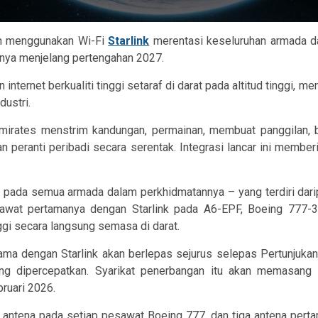
an menggunakan Wi-Fi
Starlink
merentasi keseluruhan armada d
ya menjelang pertengahan 2027.
internet berkualiti tinggi setaraf di darat pada altitud tinggi
ustri.
rates menstrim kandungan, permainan, membuat panggilan, be
 peranti peribadi secara serentak. Integrasi lancar ini memb
k pada semua armada dalam perkhidmatannya – yang terdiri da
sawat pertamanya dengan Starlink pada A6-EPF, Boeing 777-3
gi secara langsung semasa di darat.
ma dengan Starlink akan berlepas sejurus selepas Pertunjuka
g dipercepatkan. Syarikat penerbangan itu akan memasang k
ruari 2026.
antena pada setiap pesawat Boeing 777, dan tiga antena pert