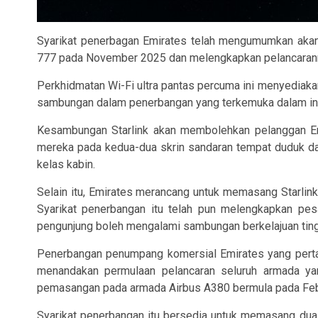
Syarikat penerbagan Emirates telah mengumumkan ak
777 pada November 2025 dan melengkapkan pelancarann
Perkhidmatan Wi-Fi ultra pantas percuma ini menyediakan 
sambungan dalam penerbangan yang terkemuka dalam ind
Kesambungan Starlink akan membolehkan pelanggan Emi
mereka pada kedua-dua skrin sandaran tempat duduk dan
kelas kabin.
Selain itu, Emirates merancang untuk memasang Starlin
Syarikat penerbangan itu telah pun melengkapkan pe
pengunjung boleh mengalami sambungan berkelajuan ting
Penerbangan penumpang komersial Emirates yang perta
menandakan permulaan pelancaran seluruh armada yan
pemasangan pada armada Airbus A380 bermula pada Feb
Syarikat penerbangan itu bersedia untuk memasang dua 