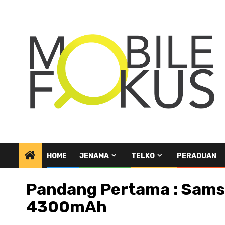
Skip
to
content
HOME
JENAMA
TELKO
PERADUAN
Pandang Pertama : Samsu
4300mAh