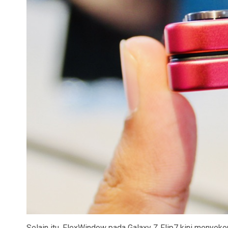
Selain itu, FlexWindow pada Galaxy Z Flip7 kini menyok