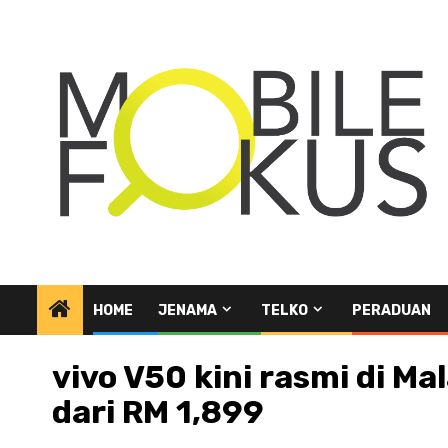
Skip
to
content
HOME
JENAMA
TELKO
PERADUAN
vivo V50 kini rasmi di M
dari RM 1,899