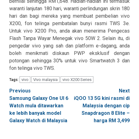
bernilai sehingga RM1,648. Hadiah-hadiah ini termasuk
waranti lanjutan 180 hari, waranti perlindungan skrin 180
hari dan bagi mereka yang membuat pembelian vivo
X200, fon telinga pembatalan bunyi rasmi TWS 3e.
Untuk vivo X200 Pro, anda akan menerima Pengecas
Flash Tanpa Wayar Menegak vivo 50W 2. Selain itu, di
pengedar vivo yang sah dan platform e-dagang, anda
boleh menikmati diskaun PWP eksklusif dengan
potongan sehingga 30% untuk vivo Smartwatch 3 dan
fon telinga vivo TWS.
vivo
Vivo malaysia
vivo X200 Series
Tags:
Post
Previous
Next
Samsung Galaxy One UI 6
iQOO 13 5G kini rasmi di
navigation
Watch mula ditawarkan
Malaysia dengan cip
ke lebih banyak model
Snapdragon 8 Elite –
Galaxy Watch di Malaysia
harga RM 3,499